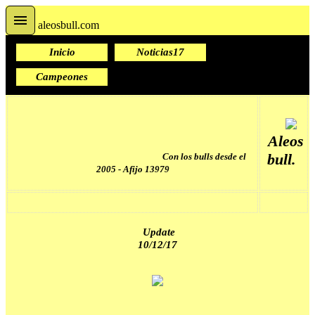
aleosbull.com
Inicio
Noticias17
Campeones
Aleos
bull.
Con los bulls desde el
2005 - Afijo 13979
Update
10/12/17